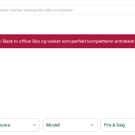
/ Back to office: Sko og vesker som perfekt kompletterer antrekket 
evare
Modell
Pris & Salg