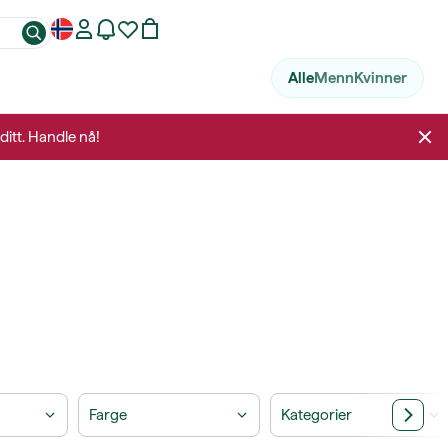
Alle
Menn
Kvinner
ditt. Handle nå!
Farge
Kategorier