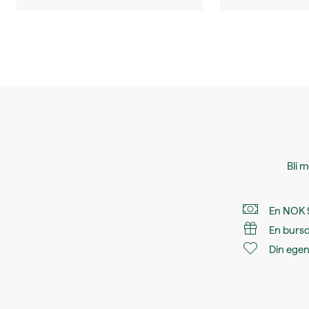
Bli 
En NOK 9
En burs
Din egen