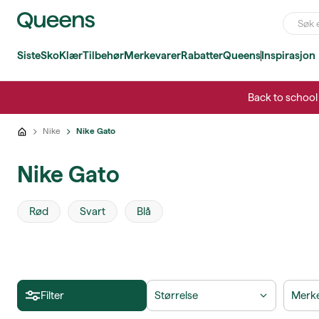
Siste
Sko
Klær
Tilbehør
Merkevarer
Rabatter
Queens
Inspirasjon
Back to school 
Nike
Nike Gato
Nike Gato
Rød
Svart
Blå
Filter
Størrelse
Merk