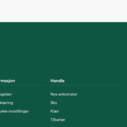
ormasjon
Handle
ngelser
Nye ankomster
klæring
Sko
ie-innstillinger
Klær
Tilbehør