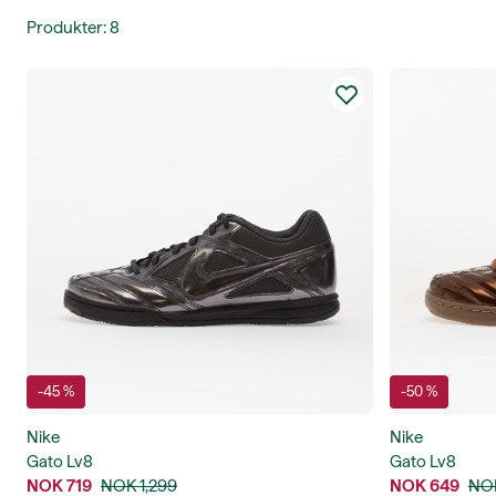
Produkter
:
8
-45 %
-50 %
Nike
Nike
Gato Lv8
Gato Lv8
NOK 719
NOK 1,299
NOK 649
NOK