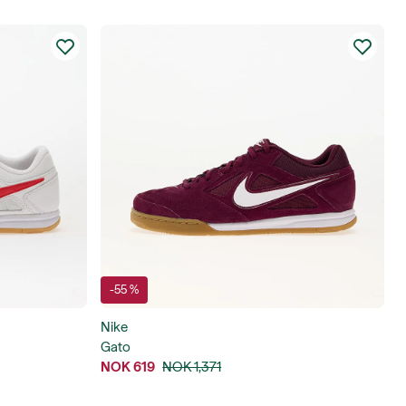
-55 %
Nike
Gato
NOK 619
NOK 1,371