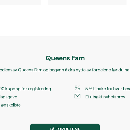
Queens Fam
medlem av
Queens Fam
og begynn å dra nytte av fordelene før du ha
0 kupong for registrering
5 % tilbake fra hver best
dagsgave
Et utsøkt nyhetsbrev
 ønskeliste
FÅ FORDELENE