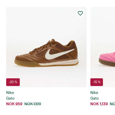
-20 %
-15 %
Nike
Nike
Gato
Gato
NOK 959
NOK 1,199
NOK 1,139
NO