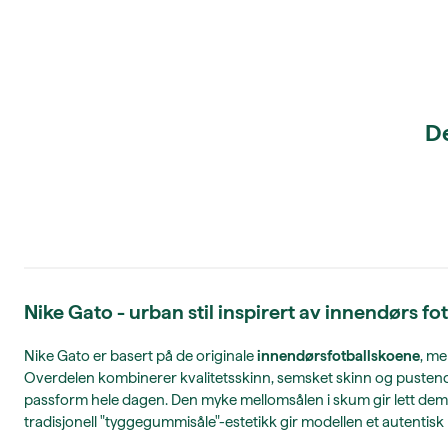
De
Nike Gato - urban stil inspirert av innendørs fo
Nike Gato er basert på de originale
innendørsfotballskoene
, me
Overdelen kombinerer kvalitetsskinn, semsket skinn og pustende t
passform hele dagen. Den myke mellomsålen i skum gir lett demp
tradisjonell "tyggegummisåle"-estetikk gir modellen et autentis