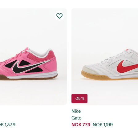
-35 %
Nike
Gato
K 1,339
NOK 779
NOK 1,199