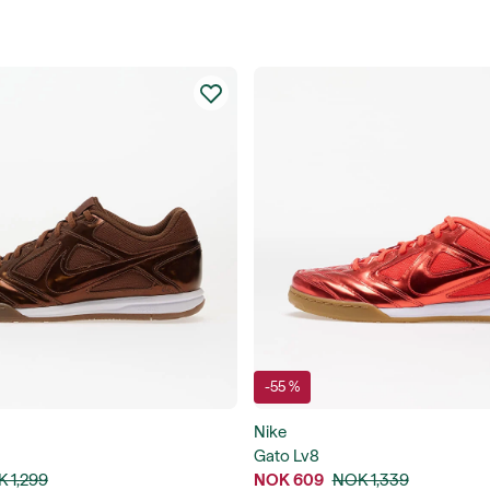
-55 %
Nike
Gato Lv8
 1,299
NOK 609
NOK 1,339