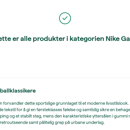
tte er alle produkter i kategorien Nike G
tballklassikere
n forvandler dette sportslige grunnlaget til et moderne livsstilslook.
ekstil for å gi en førsteklasses følelse og samtidig sikre en behage
ing og et stabilt steg, mens den karakteristiske yttersålen i gummi
k retroutseende samt pålitelig grep på urbane underlag.