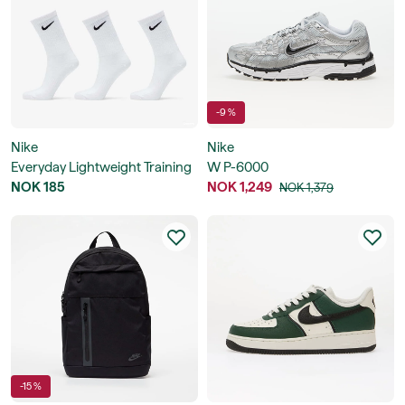
-9 %
Nike
Nike
Everyday Lightweight Training
W P-6000
Crew Socks 3-Pack
NOK 185
NOK 1,249
NOK 1,379
-15 %