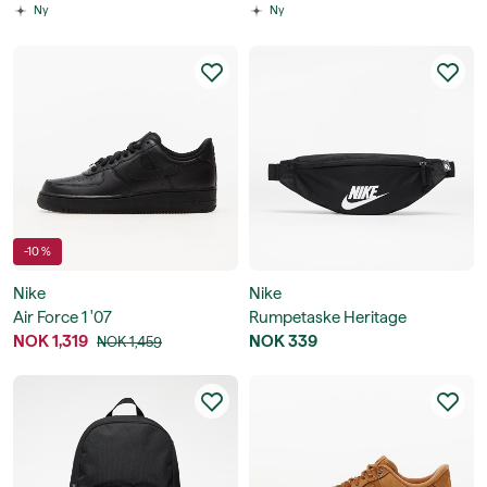
Ny
Ny
-10 %
Nike
Nike
Air Force 1 '07
Rumpetaske Heritage
NOK 1,319
Waistpack
NOK 339
NOK 1,459