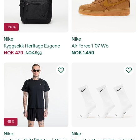
-20 %
Nike
Nike
Ryggsekk Heritage Eugene
Air Force 1 '07 Wb
Backpack
NOK 479
NOK 1,459
NOK 599
-15 %
Nike
Nike