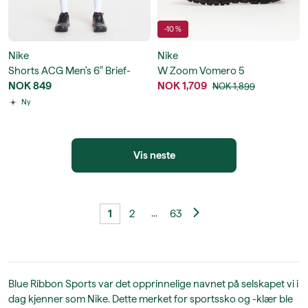
-10 %
Nike
Nike
Shorts ACG Men's 6" Brief-
W Zoom Vomero 5
Lined Trail Running Shorts
NOK 849
NOK 1,709
NOK 1,899
Ny
Vis neste
...
1
2
63
Blue Ribbon Sports var det opprinnelige navnet på selskapet vi i
dag kjenner som Nike. Dette merket for sportssko og -klær ble