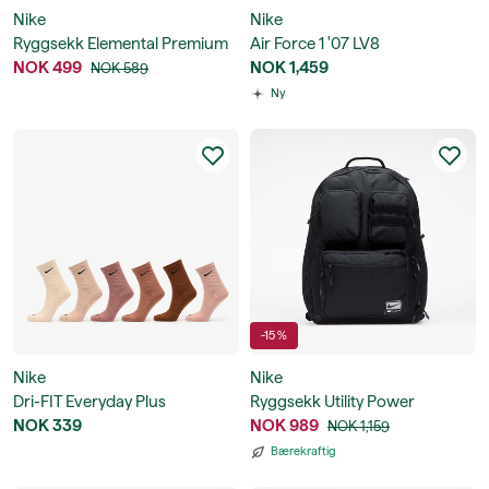
Nike
Nike
Ryggsekk Elemental Premium
Air Force 1 '07 LV8
Backpack
NOK 499
NOK 1,459
NOK 589
Ny
-15 %
Nike
Nike
Dri-FIT Everyday Plus
Ryggsekk Utility Power
Cushioned Training Crew
NOK 339
Backpack - 2.0
NOK 989
NOK 1,159
Socks 6-Pack
Bærekraftig