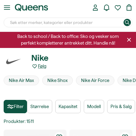
Back to school / Back to office: Sko og vesker som
perfekt kompletterer antrekket ditt. Handle nå!
Nike
Følg
Nike Air Max
Nike Shox
Nike Air Force
Nike 
Filter
Størrelse
Kapasitet
Modell
Pris & Salg
Produkter
:
1511