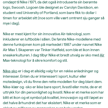
omdøpt til Nike i 1971, da det også introduserte sin berømte
logo, Swoosh. Logoen ble designet av Carolyn Davidson, en
student ved University of Portland, som bare fikk to dollar i
timen for arbeidet sitt (noe som ville vært omtrent sju ganger så
mye i dag).
Nike er mest kjent for sin innovative Air-teknologi, som
inkluderer en luftboble i sålen. De første Nike-modellene med
denne funksjonen kom på markedet i 1987 under navnet Nike
Air Max 1. Skaperen var Tinker Hatfield, som ble et ikon innen
sneakerkulturen. I dag tilbyr Nike et bredt utvalg av sko med
Air
Max-teknologi for å sikre komfort og stil.
Nike-sko
er i dag et allsidig valg for en rekke anledninger og
interesser. Enten du er interessert i sport, kultur eller
motedesign, vil du finne den rette modellen for deg blant dem.
Nike-klær og -sko er ikke bare sport, livsstil eller mote, de er et
uttrykk for din personlighet og livsstil. Nike er et merke som har
blitt et ikon og et symbol på kvalitet, innovasjon og stil i løpet av
det halve århundret det har eksistert. Nike er et merke som er