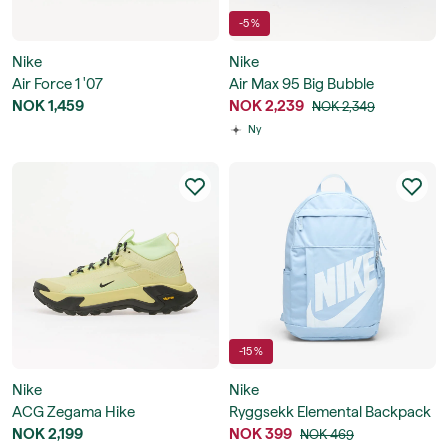
-5 %
Nike
Nike
Air Force 1 '07
Air Max 95 Big Bubble
NOK 1,459
NOK 2,239
NOK 2,349
Ny
-15 %
Nike
Nike
ACG Zegama Hike
Ryggsekk Elemental Backpack
NOK 2,199
21L
NOK 399
NOK 469